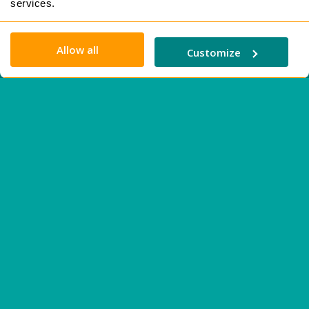
services.
Leer más rápido
Lire plus vite
Szybkie czytanie
Allow all
Customize
Ler mais rápido
Schneller lesen
スピードリーディング
О нас
Новости
Служба поддержки
Часто задаваемые вопросы
Правовая информация
Выходные данные
Политика конфиденциальности
Условия использования